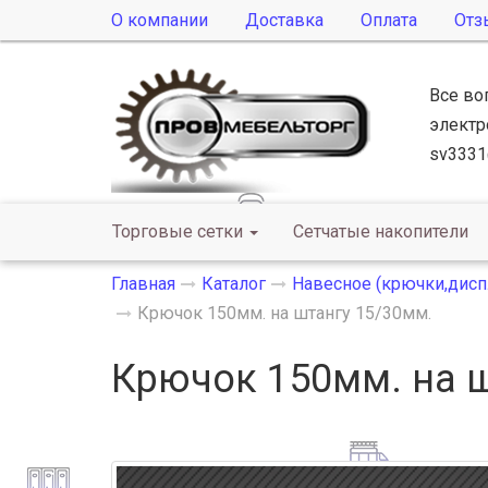
О компании
Доставка
Оплата
Отз
Все во
электр
sv3331
Торговые сетки
Сетчатые накопители
Главная
Каталог
Навесное (крючки,дисп
Крючок 150мм. на штангу 15/30мм.
Крючок 150мм. на ш