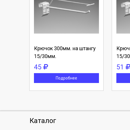
Выберите количество:
Вы
Продолжить
Отмена
П
Крючок 300мм. на штангу
Крючо
15/30мм.
15/3
45
51
Подробнее
Каталог