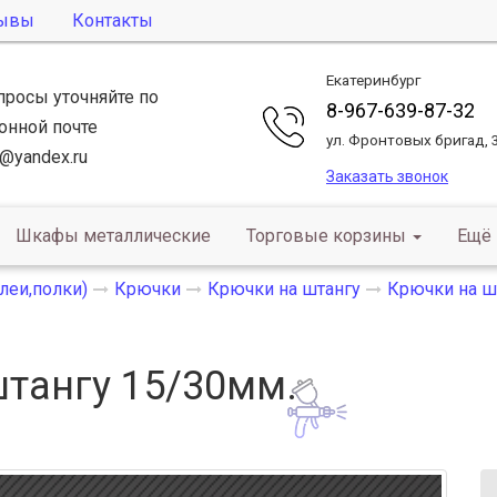
ывы
Контакты
Екатеринбург
просы уточняйте по
8-967-639-87-32
онной почте
ул. Фронтовых бригад, 
@yandex.ru
Заказать звонок
Шкафы металлические
Торговые корзины
Ещё
леи,полки)
Крючки
Крючки на штангу
Крючки на ш
тангу 15/30мм.